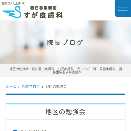
医療法人社団NSD
t
o
g
g
l
e
n
a
院長ブログ
v
i
g
a
t
i
o
地区の勉強会｜荒川区の皮膚科・小児皮膚科・アレルギー科・美容皮膚科｜西
n
日暮里駅前すが皮膚科
ホーム
院長ブログ
地区の勉強会
地区の勉強会