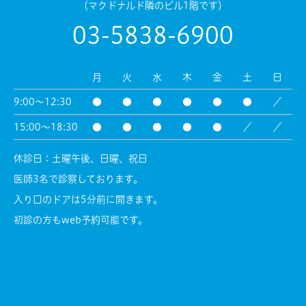
（マクドナルド隣のビル1階です）
03-5838-6900
月
火
水
木
金
土
日
9:00～12:30
●
●
●
●
●
●
／
15:00～18:30
●
●
●
●
●
／
／
休診日：土曜午後、日曜、祝日
医師3名で診察しております。
入り口のドアは5分前に開きます。
初診の方もweb予約可能です。