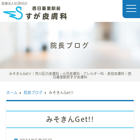
医療法人社団NSD
t
o
g
g
l
e
n
a
院長ブログ
v
i
g
a
t
i
o
みそきんGet!!｜荒川区の皮膚科・小児皮膚科・アレルギー科・美容皮膚科｜西
n
日暮里駅前すが皮膚科
ホーム
院長ブログ
みそきんGet!!
みそきんGet!!