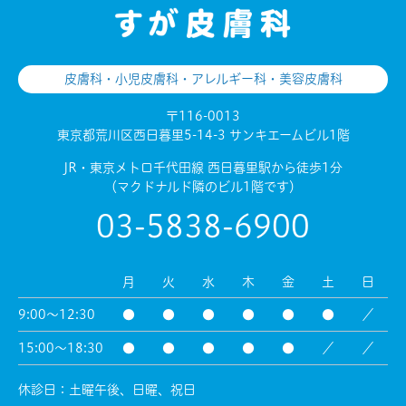
皮膚科・小児皮膚科・アレルギー科・美容皮膚科
〒116-0013
東京都荒川区西日暮里5-14-3 サンキエームビル1階
JR・東京メトロ千代田線 西日暮里駅から徒歩1分
（マクドナルド隣のビル1階です）
03-5838-6900
月
火
水
木
金
土
日
9:00～12:30
●
●
●
●
●
●
／
15:00～18:30
●
●
●
●
●
／
／
休診日：土曜午後、日曜、祝日