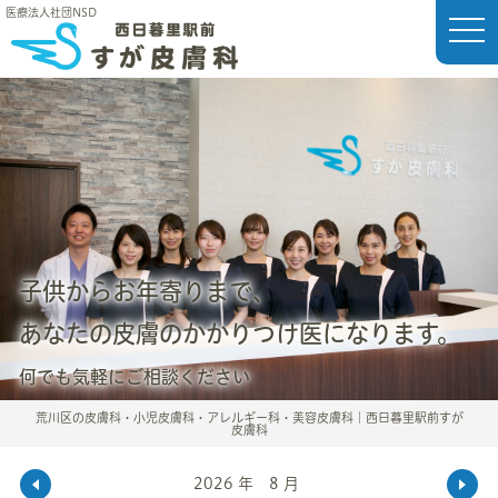
医療法人社団NSD
t
o
g
g
l
e
n
a
v
i
g
a
t
i
o
n
子供からお年寄りまで、
あなたの皮膚のかかりつけ医になります。
何でも気軽にご相談ください
荒川区の皮膚科・小児皮膚科・アレルギー科・美容皮膚科｜西日暮里駅前すが
皮膚科
2026 年 8 月