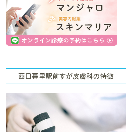
お願い
美容施術（フォト治療、ボトックス注射など）やしみレーザー、
ほくろ除去、手術を受けられる方へのお願いです。安全上および
施術部屋のスペースの都合上、未就学児のお子様連れでの施術は
お断りしております。必ずお子様を預けるなどして施術をお受け
ください。ご理解ご協力のほどお願い申し上げます。
2026/05/15
西日暮里駅前すが皮膚科の特徴
ベースアップ評価料導入のお知らせ
当院では医療従事者が今まで以上に質の高い医療を提供し、患者
様に安心して受診し
ていただけるように2026年6月1日より「外
来ベースアップ評価料（Ⅰ）」の算定を開始いたしま
す。同時に
昨今の物価高に対応するために、「外来物価対応料」も算定致し
ます。
患者様の負担が増えてしまい（初診時75円、再診時24
円、3割負担の場合）心苦しいのですが、地域の方々の健康増進