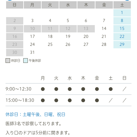
日
月
火
水
木
金
土
1
2
3
4
5
6
7
8
9
10
11
12
13
14
15
16
17
18
19
20
21
22
23
24
25
26
27
28
29
30
31
休診日
午後休診
月
火
水
木
金
土
日
9:00～12:30
●
●
●
●
●
●
／
15:00～18:30
●
●
●
●
●
／
／
休診日：土曜午後、日曜、祝日
医師3名で診察しております。
入り口のドアは5分前に開きます。