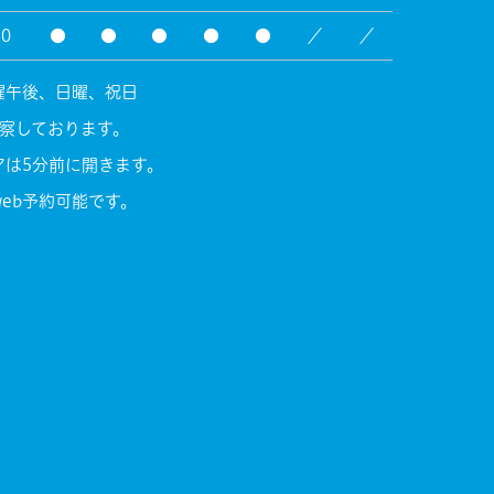
30
●
●
●
●
●
／
／
曜午後、日曜、祝日
診察しております。
アは5分前に開きます。
eb予約可能です。