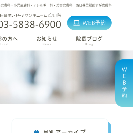
の皮膚科・小児皮膚科・アレルギー科・美容皮膚科｜西日暮里駅前すが皮膚科
日暮里5-14-3 サンキエームビル1階
03-5838-6900
WEB予約
診の方へ
お知らせ
院長ブログ
First
News
Blog
ＷＥＢ予約
月別アーカイブ