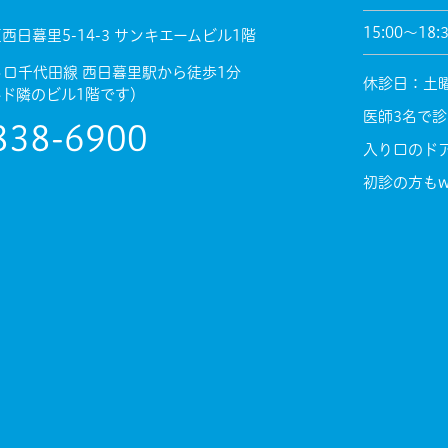
15:00～18:
西日暮里5-14-3 サンキエームビル1階
トロ千代田線 西日暮里駅から徒歩1分
休診日：土
ド隣のビル1階です）
医師3名で
838-6900
入り口のド
初診の方もw