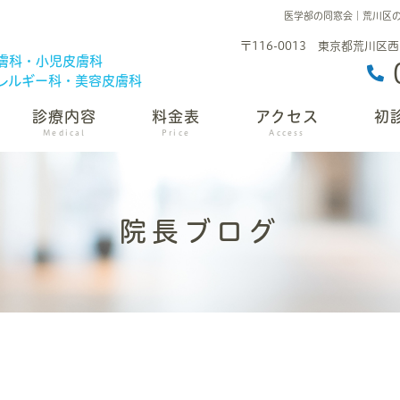
医学部の同窓会｜荒川区
〒116-0013 東京都荒川区西
膚科・小児皮膚科
レルギー科・美容皮膚科
診療内容
料金表
アクセス
初
Medical
Price
Access
院長ブログ