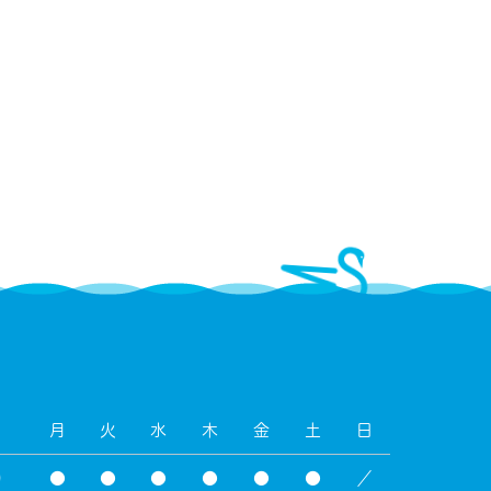
月
火
水
木
金
土
日
0
●
●
●
●
●
●
／